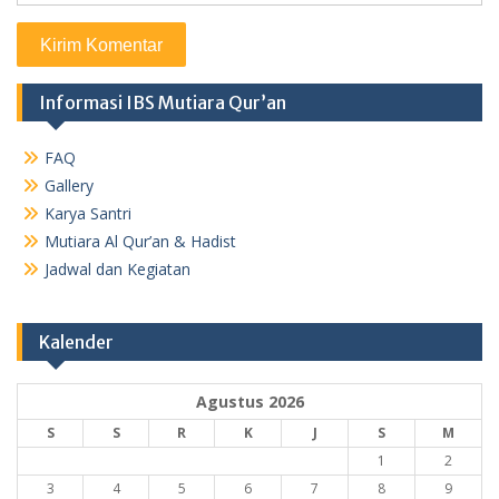
Informasi IBS Mutiara Qur’an
FAQ
Gallery
Karya Santri
Mutiara Al Qur’an & Hadist
Jadwal dan Kegiatan
Kalender
Agustus 2026
S
S
R
K
J
S
M
1
2
3
4
5
6
7
8
9