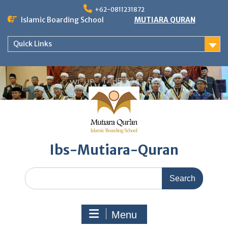
Skip
+62-0811231872
to
Islamic Boarding School
MUTIARA QURAN
content
Quick Links
Ibs-Mutiara-Quran
Search
for:
Menu