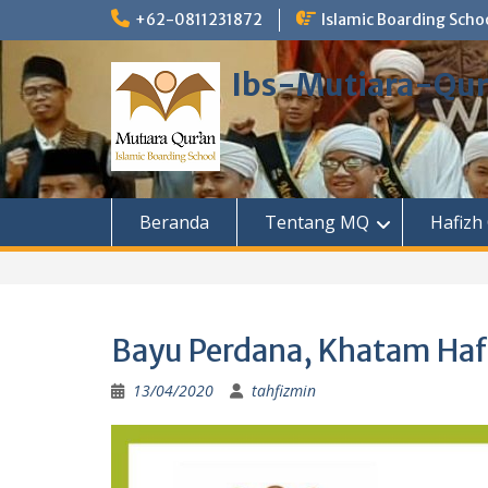
Skip
+62-0811231872
Islamic Boarding Scho
to
content
Ibs-Mutiara-Qu
Beranda
Tentang MQ
Hafizh
Bayu Perdana, Khatam Hafa
13/04/2020
tahfizmin