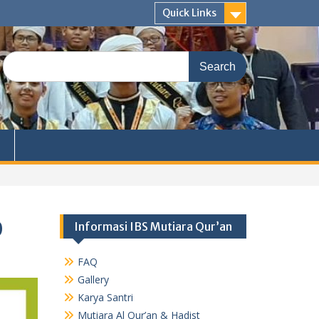
Quick Links
Search
for:
0
Informasi IBS Mutiara Qur’an
FAQ
Gallery
Karya Santri
Mutiara Al Qur’an & Hadist