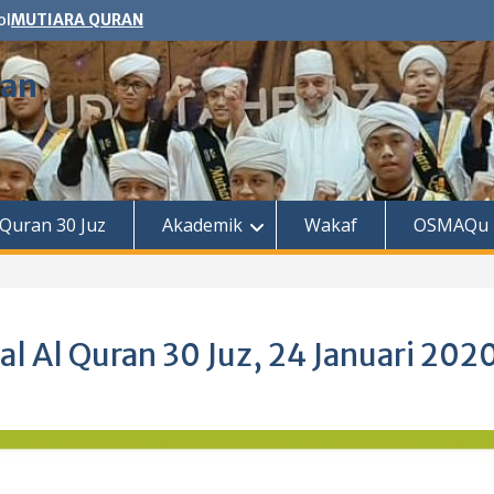
ol
MUTIARA QURAN
ran
 Quran 30 Juz
Akademik
Wakaf
OSMAQu
l Al Quran 30 Juz, 24 Januari 202