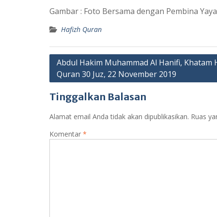
Gambar : Foto Bersama dengan Pembina Yayas
Hafizh Quran
Navigasi
Abdul Hakim Muhammad Al Hanifi, Khatam H
Quran 30 Juz, 22 November 2019
pos
Tinggalkan Balasan
Alamat email Anda tidak akan dipublikasikan.
Ruas ya
Komentar
*