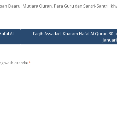
an Daarul Mutiara Quran, Para Guru dan Santri-Santri Ik
afal Al
Faqih Assadad, Khatam Hafal Al Quran 30 J
Januari
ng wajib ditandai
*