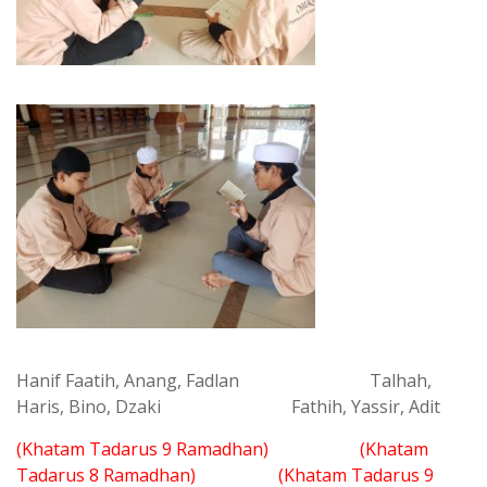
Hanif Faatih, Anang, Fadlan Talhah,
Haris, Bino, Dzaki Fathih, Yassir, Adit
(Khatam Tadarus 9 Ramadhan)
(Khatam
Tadarus 8 Ramadhan) (Khatam Tadarus 9