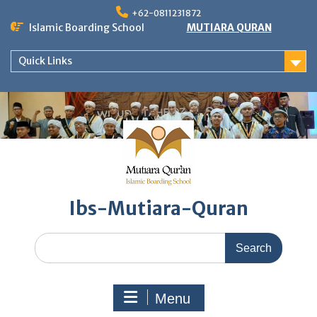
Skip
+62-0811231872
to
Islamic Boarding School
MUTIARA QURAN
content
Quick Links
Ibs-Mutiara-Quran
Search
for:
Menu