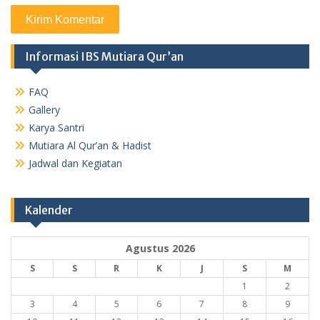
Informasi IBS Mutiara Qur’an
FAQ
Gallery
Karya Santri
Mutiara Al Qur’an & Hadist
Jadwal dan Kegiatan
Kalender
Agustus 2026
S
S
R
K
J
S
M
1
2
3
4
5
6
7
8
9