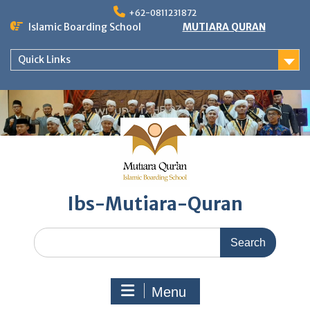
Skip
+62-0811231872
to
Islamic Boarding School
MUTIARA QURAN
content
Quick Links
Ibs-Mutiara-Quran
Search
for:
Menu