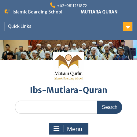
Skip
+62-0811231872
to
Islamic Boarding School
MUTIARA QURAN
content
Quick Links
Ibs-Mutiara-Quran
Search
for:
Menu